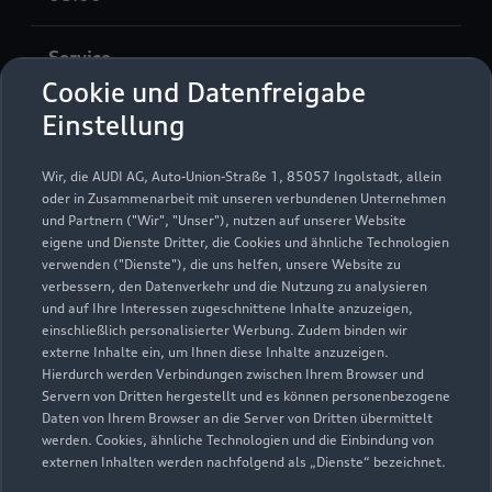
Service
Geschlossen
,
öffnet am
Donnerstag
Cookie und Datenfreigabe
07:00
Einstellung
Wir, die AUDI AG, Auto-Union-Straße 1, 85057 Ingolstadt, allein
oder in Zusammenarbeit mit unseren verbundenen Unternehmen
* Die Auszeichnung Audi Top Service Partner
und Partnern ("Wir", "Unser"), nutzen auf unserer Website
2025 wurde von der AUDI AG unter Ausschluss
eigene und Dienste Dritter, die Cookies und ähnliche Technologien
verwenden ("Dienste"), die uns helfen, unsere Website zu
Dritter nach festgelegten Kriterien an
verbessern, den Datenverkehr und die Nutzung zu analysieren
ausgewählte Audi Partnerunternehmen vergeben.
und auf Ihre Interessen zugeschnittene Inhalte anzuzeigen,
Hierzu zählen überdurchschnittliche Leistungen
einschließlich personalisierter Werbung. Zudem binden wir
in der Kundenloyalisierung, ein digitales Format
externe Inhalte ein, um Ihnen diese Inhalte anzuzeigen.
zur Terminvereinbarung sowie die zeitnahe
Hierdurch werden Verbindungen zwischen Ihrem Browser und
Servern von Dritten hergestellt und es können personenbezogene
Abarbeitung von Kundenanliegen.
Daten von Ihrem Browser an die Server von Dritten übermittelt
Mitarbeiter_innen dieser Betriebe sind sowohl im
werden. Cookies, ähnliche Technologien und die Einbindung von
technischen Bereich als auch in der
externen Inhalten werden nachfolgend als „Dienste“ bezeichnet.
Kundenbetreuung besonders ausgebildet und