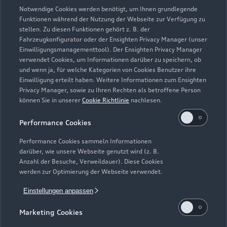
Unternehmen
Audi digital services
Notwendige Cookies werden benötigt, um Ihnen grundlegende
Audi Code
Geschäftskunden
Funktionen während der Nutzung der Webseite zur Verfügung zu
Karriere
myAudi
stellen. Zu diesen Funktionen gehört z. B. der
Häufige Fragen (FAQ)
Fahrzeugkonfigurator oder der Ensighten Privacy Manager (unser
Investor Relations
Einwilligungsmanagementtool). Der Ensighten Privacy Manager
© 2026 AUDI AG. Alle Rechte vorbehalten
Audi Online Beratung
verwendet Cookies, um Informationen darüber zu speichern, ob
Presse & Media Center
und wenn ja, für welche Kategorien von Cookies Benutzer ihre
Impressum
Rechtliches
Hinweisgebersystem
Online-Terminvereinbarung
Einwilligung erteilt haben. Weitere Informationen zum Ensighten
Datenschutz
Datenschutzinformation
Cookie-Einstellungen
Privacy Manager, sowie zu Ihren Rechten als betroffene Person
Servicekontakt
Cookie-Richtlinie
Barrierefreiheit
können Sie in unserer
Cookie Richtlinie
nachlesen.
Audi erleben
Digital Services Act
EU Data Act
Bordbuch & Bedienungsanleitungen
Performance Cookies
Newsletter
Verträge kündigen
Performance Cookies sammeln Informationen
darüber, wie unsere Webseite genutzt wird (z. B.
1
Die Auszeichnung Audi Top Service Partner 2025 wurde von
Anzahl der Besuche, Verweildauer). Diese Cookies
der AUDI AG unter Ausschluss Dritter nach festgelegten
werden zur Optimierung der Webseite verwendet.
Kriterien an ausgewählte Audi Partnerunternehmen vergeben.
Einstellungen anpassen
Hierzu zählen überdurchschnittliche Leistungen in der
Kundenloyalisierung, ein digitales Format zur
Marketing Cookies
Terminvereinbarung sowie die zeitnahe Abarbeitung von