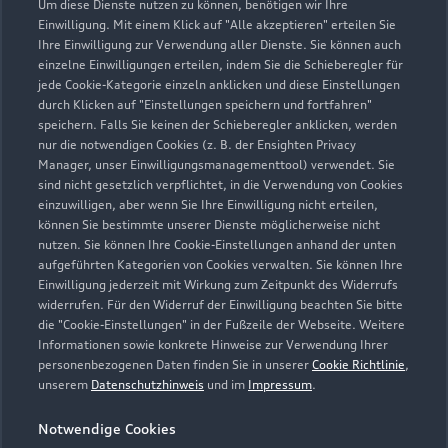
Um diese Dienste nutzen zu können, benötigen wir Ihre
qualifiziert.
Einwilligung. Mit einem Klick auf "Alle akzeptieren" erteilen Sie
Ihre Einwilligung zur Verwendung aller Dienste. Sie können auch
einzelne Einwilligungen erteilen, indem Sie die Schieberegler für
jede Cookie-Kategorie einzeln anklicken und diese Einstellungen
Zurück nach oben
durch Klicken auf "Einstellungen speichern und fortfahren"
speichern. Falls Sie keinen der Schieberegler anklicken, werden
nur die notwendigen Cookies (z. B. der Ensighten Privacy
Modelle
Manager, unser Einwilligungsmanagementtool) verwendet. Sie
sind nicht gesetzlich verpflichtet, in die Verwendung von Cookies
einzuwilligen, aber wenn Sie Ihre Einwilligung nicht erteilen,
Kaufen & leasen
können Sie bestimmte unserer Dienste möglicherweise nicht
Alle Modelle
nutzen. Sie können Ihre Cookie-Einstellungen anhand der unten
aufgeführten Kategorien von Cookies verwalten. Sie können Ihre
Modelle vergleichen
Service & Zubehör
Neuwagensuche
Einwilligung jederzeit mit Wirkung zum Zeitpunkt des Widerrufs
widerrufen. Für den Widerruf der Einwilligung beachten Sie bitte
Elektromodelle
Gebrauchtwagensuche
die "Cookie-Einstellungen" in der Fußzeile der Webseite. Weitere
Support
Saisonale Angebote
Informationen sowie konkrete Hinweise zur Verwendung Ihrer
Plug-in-Hybride
Gebrauchtwagen
personenbezogenen Daten finden Sie in unserer
Cookie Richtlinie
,
Audi Services
unserem
Datenschutzhinweis
und im
Impressum
.
Über Audi
Kundenservice
Finanzierung
Garantie
Notwendige Cookies
Händlersuche
Aktionen & Angebote